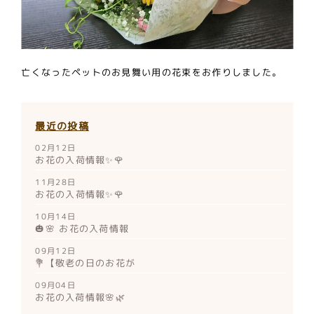
亡くなったペットのお見舞い用の花束をお作りしました。
最近の投稿
02月12日
お花の入荷情報✨🌹
11月28日
お花の入荷情報✨🌹
10月14日
🎃🌸 お花の入荷情報
09月12日
💐【敬老の日のお花が
09月04日
お花の入荷情報🌸🌿