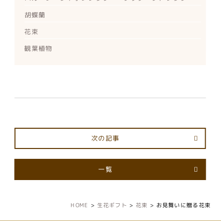
胡蝶蘭
花束
観葉植物
次の記事
一覧
HOME
>
生花ギフト
>
花束
>
お見舞いに贈る花束